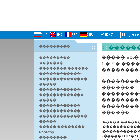
���������
�����
����� ED.� .
���������
�������
1 � 2-� ���
�������� ������
���������
������������-
��������������
��������
�����
�������
������������-
��������
�������������
��������
�����
������������
�������� F
������������
������
��������������
�����
����� �����
����� ��������
�����������
���������� 
Roof-top
(
����� ED.P �.SF
��������