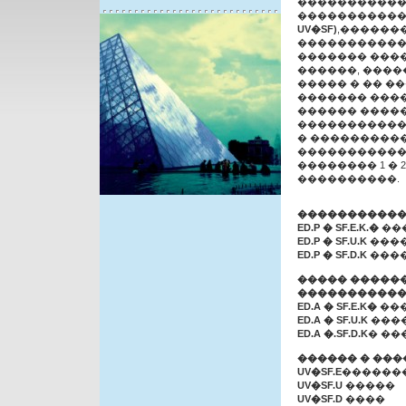
�����������
����������� 
UV�SF)
,������
�����������
������� ���
������, ���
����� � �� �
������� ���
������ ����
����������� 
� ����������
����������
�������� 1 � 
����������.
�����������
ED.P � SF.E.K.�
��
ED.P � SF.U.K
���
ED.P � SF.D.K
���
����� ������
����������
ED.A � SF.E.K�
��
ED.A � SF.U.K
���
ED.A �.SF.D.K
� ��
������ � ��
UV�SF.E
������
UV�SF.U
�����
UV�SF.D
����