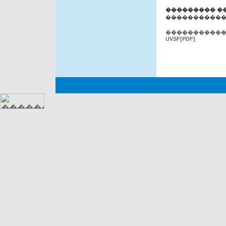
��������� �
����������� �
����������� 
UVSF[PDF]